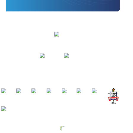
Vídeos
PodMar