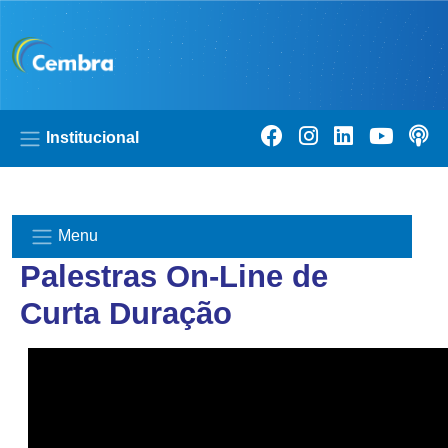
Pular para o conteúdo principal
Institucional
Menu
Palestras On-Line de
Curta Duração