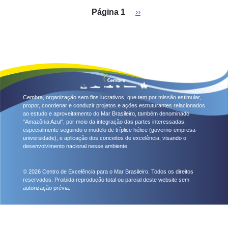
Paginação
Próxima página
Página 1
››
Cembra, organização sem fins lucrativos, que tem por missão estimular,
propor, coordenar e conduzir projetos e ações estruturantes relacionados
ao estudo e aproveitamento do Mar Brasileiro, também denominado
"Amazônia Azul", por meio da integração das partes interessadas,
especialmente seguindo o modelo de tríplice hélice (governo-empresa-
universidade), e aplicação dos conceitos de excelência, visando o
desenvolvimento nacional nesse ambiente.
© 2026 Centro de Excelência para o Mar Brasileiro. Todos os direitos
reservados. Proibida reprodução total ou parcial deste website sem
autorização prévia.