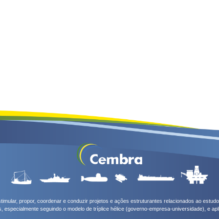
timular, propor, coordenar e conduzir projetos e ações estruturantes relacionados ao estu
s, especialmente seguindo o modelo de tríplice hélice (governo-empresa-universidade), e ap