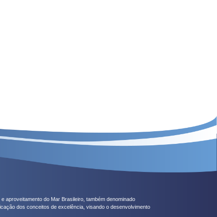
do e aproveitamento do Mar Brasileiro, também denominado
licação dos conceitos de excelência, visando o desenvolvimento