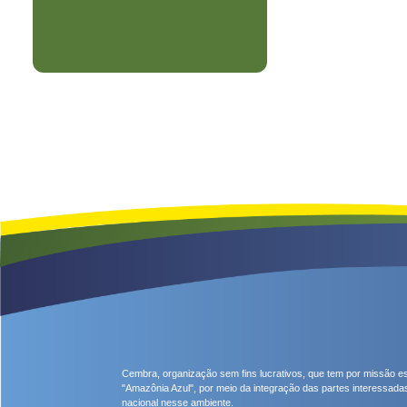
Cembra, organização sem fins lucrativos, que tem por missão es
"Amazônia Azul", por meio da integração das partes interessada
nacional nesse ambiente.