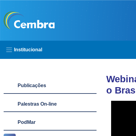
Pular para o conteúdo principal
Institucional
Lateral
Webiná
Publicações
o Bras
Palestras On-line
PodMar