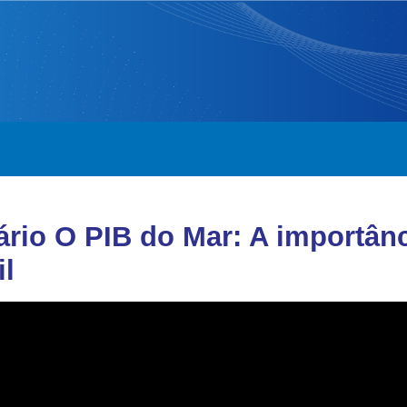
rio O PIB do Mar: A importân
il