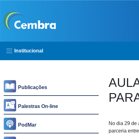
Pular para o conteúdo principal
Institucional
Lateral
AUL
Publicações
PARA
Palestras On-line
No dia 29 de 
PodMar
parceria ent