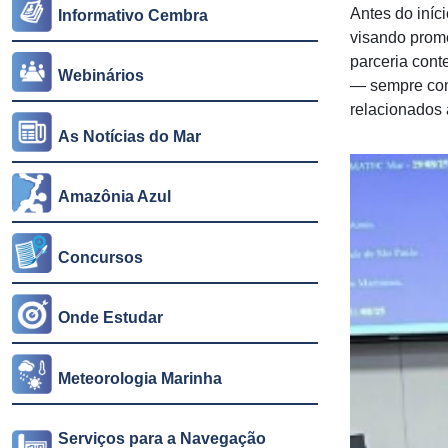
Antes do iní
Informativo Cembra
visando promo
parceria cont
Webinários
— sempre com 
relacionados 
As Notícias do Mar
Amazônia Azul
Concursos
Onde Estudar
Meteorologia Marinha
Serviços para a Navegação