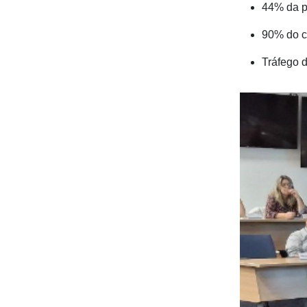
44% da p
90% do co
Tráfego d